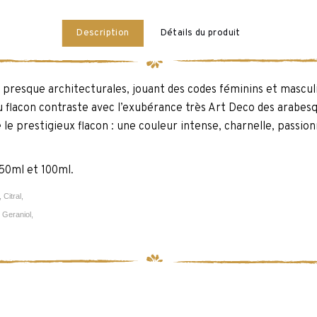
Description
Détails du produit
s presque architecturales, jouant des codes féminins et masculi
 flacon contraste avec l’exubérance très Art Deco des arabesq
le le prestigieux flacon : une couleur intense, charnelle, passio
 50ml et 100ml.
 Citral,
 Geraniol,