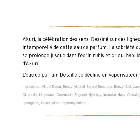
Akuri, la célébration des sens. Dessiné sur des ligne
intemporelle de cette eau de parfum. La sobriété du
se prolonge jusque dans l’écrin rubis et or qui habil
d’Akuri.
L’eau de parfum Detaille se décline en vaporisateur
Ingredients : Alcool Denat, Benzyl Alcohol, Benzyl Benzoate, Benzyl Salicylate,
Citronellol, Limonene , Courmarin, Eugenol, Hydroxycitronellal, Hexyl Cinnalal,
Isoeugenol, inalool, Alpha-Isomethylonione