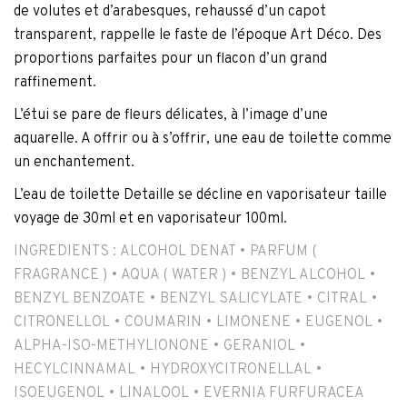
de volutes et d’arabesques, rehaussé d’un capot
transparent, rappelle le faste de l’époque Art Déco. Des
proportions parfaites pour un flacon d’un grand
raffinement.
L’étui se pare de fleurs délicates, à l’image d’une
aquarelle. A offrir ou à s’offrir, une eau de toilette comme
un enchantement.
L’eau de toilette Detaille se décline en vaporisateur taille
voyage de 30ml et en vaporisateur 100ml.
INGREDIENTS :
ALCOHOL DENAT • PARFUM (
FRAGRANCE ) • AQUA ( WATER ) • BENZYL ALCOHOL •
BENZYL BENZOATE • BENZYL SALICYLATE • CITRAL •
CITRONELLOL • COUMARIN • LIMONENE • EUGENOL •
ALPHA-ISO-METHYLIONONE • GERANIOL •
HECYLCINNAMAL • HYDROXYCITRONELLAL •
ISOEUGENOL • LINALOOL • EVERNIA FURFURACEA