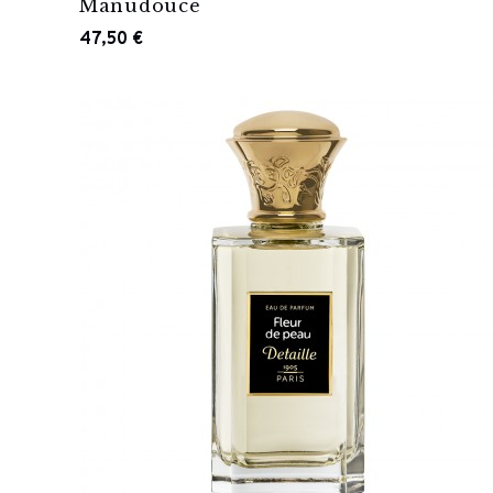
Manudouce
47,50 €